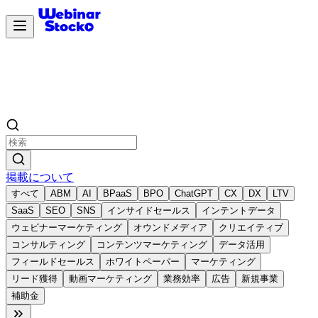
掲載について
すべて
ABM
AI
BPaaS
BPO
ChatGPT
CX
DX
LTV
SaaS
SEO
SNS
インサイドセールス
インテントデータ
ウェビナーマーケティング
オウンドメディア
クリエイティブ
コンサルティング
コンテンツマーケティング
データ活用
フィールドセールス
ホワイトペーパー
マーケティング
リード獲得
動画マーケティング
業務効率
広告
新規事業
補助金